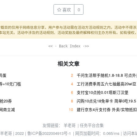
喜欢
0
转载目的仅用于网络信息分享，用户参与活动需在活动方活动规则之内，活动中不得涉
本站无关。活动中涉及的活动规则、活动奖励及最终解释权归主办方所有。如有侵权
<< · Back Index ·>>
相关文章
枚鸡蛋
2
千问生活帮手随机1.8-18.8 可点
+10无门槛
4
工行消费季周五六七抽最高20wi豆
6
支付宝10点抢0.01塔斯汀汉堡
幸抢20券
8
闪购10点兑18免单卡 简单0吃19.5
亓网商立减
10
建行京东4亓支付券 外卖/实物抵扣
友情链接：
羊老哥
|
任务平台合集
© 羊老哥 | 2022 |
鲁ICP备2022004913号-1
| 网页加载时间：0.065/ms | 访问