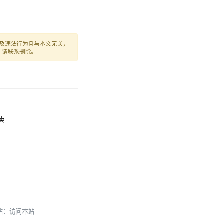
及违法行为且与本文无关，
，请联系删除。
外卖
本站：
访问本站