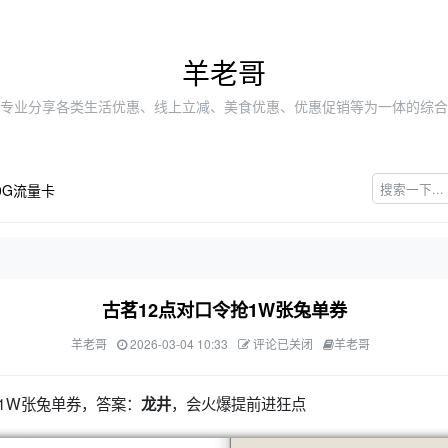
羊老哥
专业分享各类生活优惠、线上立减、美食优惠、优惠促销等为一体的综合
0G流量卡
古茗12点对口令抢1W张兔单券
羊老哥
2026-03-04 10:33
评论已关闭
羊老哥
抢1W张兔单券，答案：
，会火爆提前进狂点
龙井