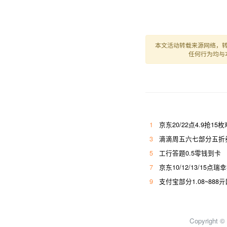
本文活动转载来源网络，
任何行为均与
1
京东20/22点4.9抢15
3
滴滴周五六七部分五折券
5
工行答题0.5零钱到卡
7
京东10/12/13/15点瑞
9
支付宝部分1.08~888
Copyright 