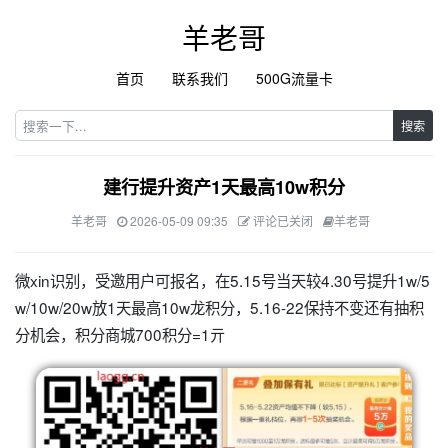
羊老哥
首页
联系我们
500G流量卡
搜索
建行提升资产1天最高10w积分
羊老哥
2026-05-09 09:35
评论已关闭
羊老哥
微xin识别，受邀用户可报名，在5.15号当天较4.30号提升1w/5
w/10w/20w放1天最高10w龙积分，5.16-22保持不变还有抽积
分机会，积分商城700积分=1亓