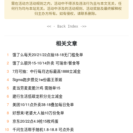
需在活动方活动规则之内，活动中不得涉及违法行为且与本文无关，任
何行为均与本站无关。活动中涉及的活动规则、活动奖励及最终解释权
归主办方所有。如有侵权，请联系删除。
<< · Back Index ·>>
相关文章
1
饿了么每天20/21/22点抽18-18无门槛免单
2
饿了么额外15-10/14外卖 可瑞幸/餐食等
3
7月可抽：中行每月达标最高1888立减金
4
Sigma跑步攒兑1w份霸王茶姬
5
麦当劳麦麦脆汁鸡 需随单15
6
建行生活低碳龙积分兑立减金
7
美团10/11点外卖38-18叠加每日免单
8
好想来/老婆大人抽10万份免单
9
京东20/22点4.9抢15枚鸡蛋
10
千问生活帮手随机1.8-18.8 可点外卖