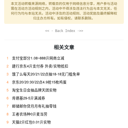
本文活动转载来源网络，转载目的仅用于网络信息分享，用户参与活动
需在活动方活动规则之内，活动中不得涉及违法行为且与本文无关，任
何行为均与本站无关。活动中涉及的活动规则、活动奖励及最终解释权
归主办方所有。如有侵权，请联系删除。
<< · Back Index ·>>
相关文章
1
支付宝部分1.08~888亓网商立减
2
建行京东4亓支付券 外卖/实物抵扣
3
饿了么每天20/21/22点抽18-18无门槛免单
4
京东20/20:30/22点4.9抢15枚鸡蛋
5
淘宝生日会抽品牌天团实物
6
肯德基29-5亓满减券
7
邮储邮你贷月月有礼抽零钱
8
王者农场种0亓麦当劳
9
天猫2亓红包0.01亓实物