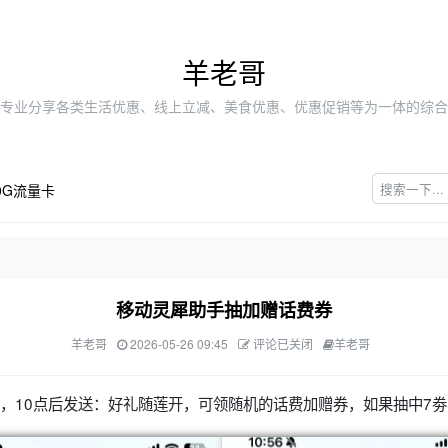
羊老哥
专业分享各类生活优惠、线上立减、美食优惠、优惠促销等为一体的综合
0G流量卡
移动灵犀助手抽加赠话费券
羊老哥
2026-05-26 09:45
评论已关闭
羊老哥
助手，10点后发送：好礼随莲开，可领随机的话费加赠券，如果抽中7劵