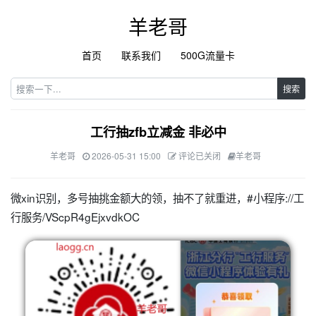
羊老哥
首页
联系我们
500G流量卡
搜索
工行抽zfb立减金 非必中
羊老哥
2026-05-31 15:00
评论已关闭
羊老哥
微xin识别，多号抽挑金额大的领，抽不了就重进，#小程序://工
行服务/VScpR4gEjxvdkOC