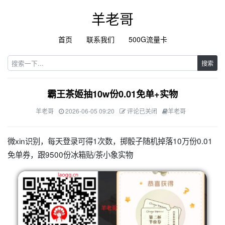
羊老哥
首页
联系我们
500G流量卡
搜索
霸王茶姬抽10w份0.01免单+实物
羊老哥
2026-06-05 09:20
评论已关闭
羊老哥
微xin识别，每天登录可得1次数，掷骰子随机掉落10万份0.01
免单券，跟9500份冰箱贴/茶小象实物