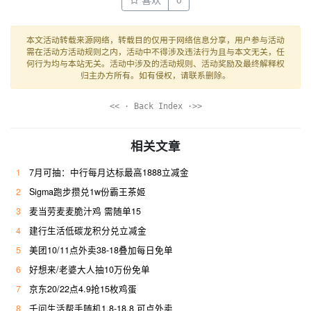
本文活动转载来源网络，转载目的仅用于网络信息分享，用户参与活动
需在活动方活动规则之内，活动中不得涉及违法行为且与本文无关，任
何行为均与本站无关。活动中涉及的活动规则、活动奖励及最终解释权
归主办方所有。如有侵权，请联系删除。
<< · Back Index ·>>
相关文章
1
7月可抽：中行每月达标最高1888立减金
2
Sigma跑步攒兑1w份霸王茶姬
3
麦当劳麦麦脆汁鸡 需随单15
4
建行生活低碳龙积分兑立减金
5
美团10/11点外卖38-18叠加每日免单
6
好想来/老婆大人抽10万份免单
7
京东20/22点4.9抢15枚鸡蛋
8
千问生活帮手随机1.8-18.8 可点外卖