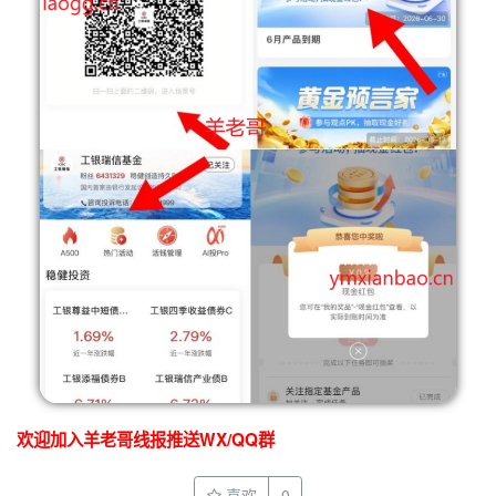
欢迎加入羊老哥线报推送WX/QQ群
喜欢
0