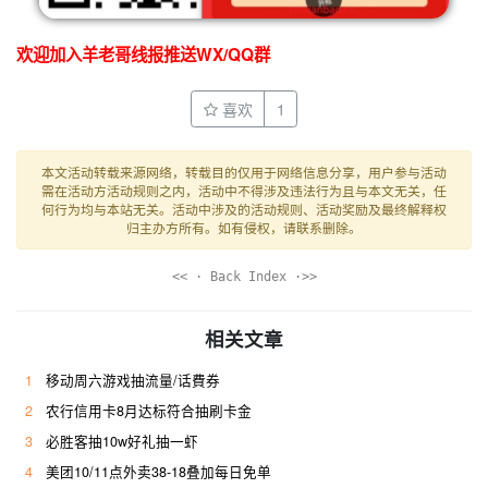
欢迎加入羊老哥线报推送WX/QQ群
喜欢
1
本文活动转载来源网络，转载目的仅用于网络信息分享，用户参与活动
需在活动方活动规则之内，活动中不得涉及违法行为且与本文无关，任
何行为均与本站无关。活动中涉及的活动规则、活动奖励及最终解释权
归主办方所有。如有侵权，请联系删除。
<< · Back Index ·>>
相关文章
1
移动周六游戏抽流量/话費券
2
农行信用卡8月达标符合抽刷卡金
3
必胜客抽10w好礼抽一虾
4
美团10/11点外卖38-18叠加每日免单