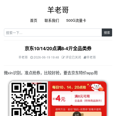
羊老哥
首页
联系我们
500G流量卡
搜索
京东10/14/20点满8-4亓全品类券
羊老哥
2026-06-19 19:48
评论已关闭
羊老哥
微xin识别，准点抢券，比较好抢，要去京东特价app用