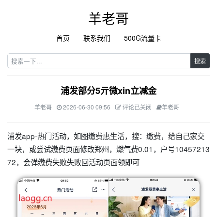
羊老哥
首页
联系我们
500G流量卡
搜索
浦发部分5亓微xin立减金
羊老哥
2026-06-30 09:56
评论已关闭
羊老哥
浦发app-热门活动，如图缴费惠生活，搜：缴费，给自己家交
一块，或尝试缴费页面修改郑州，燃气费0.01，户号10457213
72，会弹缴费失败失败回活动页面领即可