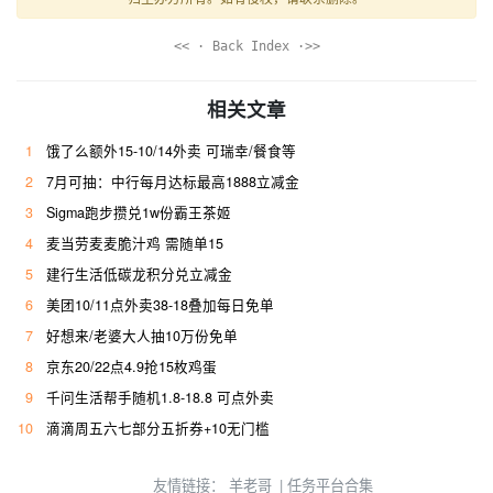
<< · Back Index ·>>
相关文章
1
饿了么额外15-10/14外卖 可瑞幸/餐食等
2
7月可抽：中行每月达标最高1888立减金
3
Sigma跑步攒兑1w份霸王茶姬
4
麦当劳麦麦脆汁鸡 需随单15
5
建行生活低碳龙积分兑立减金
6
美团10/11点外卖38-18叠加每日免单
7
好想来/老婆大人抽10万份免单
8
京东20/22点4.9抢15枚鸡蛋
9
千问生活帮手随机1.8-18.8 可点外卖
10
滴滴周五六七部分五折券+10无门槛
友情链接：
羊老哥
|
任务平台合集