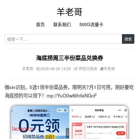
羊老哥
首页
联系我们
500G流量卡
搜索
海底捞周三半份菜品兑换券
羊老哥
2026-06-30 14:39
评论已关闭
羊老哥
微xin识别，5选1领半份菜品券，限明天7月1日可用，刚好要吃
海底捞的可以领下！mp://YuO0wl6fnfaNGcF