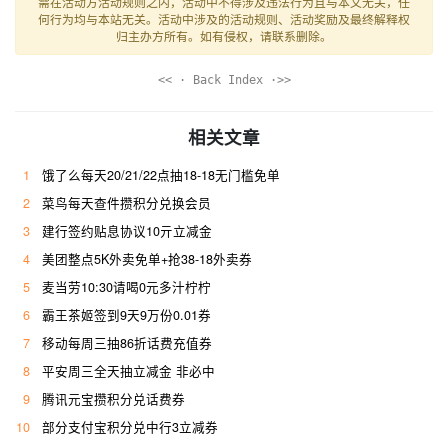
需在活动方活动规则之内，活动中不得涉及违法行为且与本文无关，任
何行为均与本站无关。活动中涉及的活动规则、活动奖励及最终解释权
归主办方所有。如有侵权，请联系删除。
<< · Back Index ·>>
相关文章
1
饿了么每天20/21/22点抽18-18无门槛免单
2
菜鸟每天查件攒积分兑换会员
3
建行签约贴息协议10亓立减金
4
美团整点5K外卖免单+抢38-18外卖券
5
麦当劳10:30请喝0元多汁柠柠
6
霸王茶姬签到9天9万份0.01券
7
移动每周三抽86折话费充值券
8
平安周三全天抽立减金 非必中
9
腾讯元宝攒积分兑话费券
10
部分支付宝积分兑中行3立减券