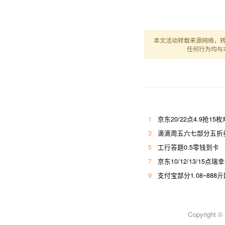
本文活动转载来源网络，
任何行为均与
1
京东20/22点4.9抢15
3
滴滴周五六七部分五折券
5
工行答题0.5零钱到卡
7
京东10/12/13/15点瑞
9
支付宝部分1.08~888
Copyright 