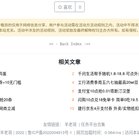
喜欢
0
转载目的仅用于网络信息分享，用户参与活动需在活动方活动规则之内，活动中不得涉
本站无关。活动中涉及的活动规则、活动奖励及最终解释权归主办方所有。如有侵权
<< · Back Index ·>>
相关文章
枚鸡蛋
2
千问生活帮手随机1.8-18.8 可点
+10无门槛
4
工行消费季周五六七抽最高20wi豆
6
支付宝10点抢0.01塔斯汀汉堡
幸抢20券
8
闪购10点兑18免单卡 简单0吃19.5
亓网商立减
10
建行京东4亓支付券 外卖/实物抵扣
友情链接：
羊老哥
|
任务平台合集
© 羊老哥 | 2022 |
鲁ICP备2022004913号-1
| 网页加载时间：0.064/ms | 访问