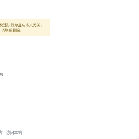
及违法行为且与本文无关，
，请联系删除。
外卖
本站：
访问本站