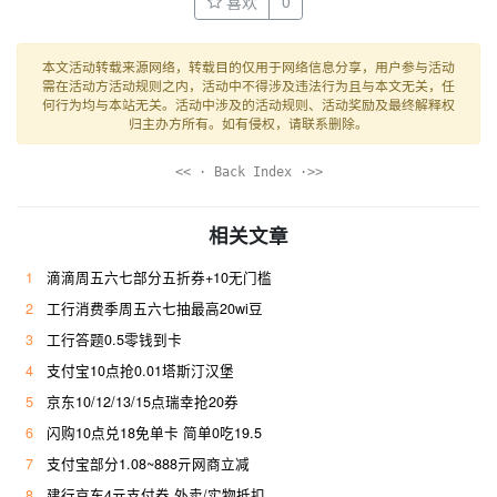
喜欢
0
本文活动转载来源网络，转载目的仅用于网络信息分享，用户参与活动
需在活动方活动规则之内，活动中不得涉及违法行为且与本文无关，任
何行为均与本站无关。活动中涉及的活动规则、活动奖励及最终解释权
归主办方所有。如有侵权，请联系删除。
<< · Back Index ·>>
相关文章
1
滴滴周五六七部分五折券+10无门槛
2
工行消费季周五六七抽最高20wi豆
3
工行答题0.5零钱到卡
4
支付宝10点抢0.01塔斯汀汉堡
5
京东10/12/13/15点瑞幸抢20券
6
闪购10点兑18免单卡 简单0吃19.5
7
支付宝部分1.08~888亓网商立减
8
建行京东4亓支付券 外卖/实物抵扣