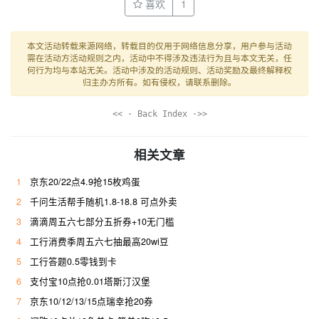
喜欢
1
本文活动转载来源网络，转载目的仅用于网络信息分享，用户参与活动
需在活动方活动规则之内，活动中不得涉及违法行为且与本文无关，任
何行为均与本站无关。活动中涉及的活动规则、活动奖励及最终解释权
归主办方所有。如有侵权，请联系删除。
<< · Back Index ·>>
相关文章
1
京东20/22点4.9抢15枚鸡蛋
2
千问生活帮手随机1.8-18.8 可点外卖
3
滴滴周五六七部分五折券+10无门槛
4
工行消费季周五六七抽最高20wi豆
5
工行答题0.5零钱到卡
6
支付宝10点抢0.01塔斯汀汉堡
7
京东10/12/13/15点瑞幸抢20券