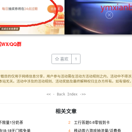
WX/QQ群
喜欢
1
转载目的仅用于网络信息分享，用户参与活动需在活动方活动规则之内，活动中不得涉
本站无关。活动中涉及的活动规则、活动奖励及最终解释权归主办方所有。如有侵权
<< · Back Index ·>>
相关文章
10不限量1分奶茶
2
工行答题0.6零钱到卡
抽18-18无门槛免单
4
移动周六游戏抽流量/话費券