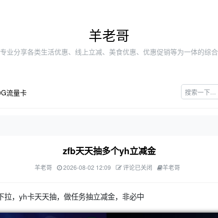
羊老哥
专业分享各类生活优惠、线上立减、美食优惠、优惠促销等为一体的综合
0G流量卡
zfb天天抽多个yh立减金
羊老哥
2026-08-02 12:09
评论已关闭
羊老哥
下拉，yh卡天天抽，做任务抽立减金，非必中