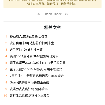
归主办方所有。如有侵权，请联系删除。
<< · Back Index ·>>
相关文章
1
移动周六游戏抽流量/话費券
2
农行信用卡8月达标符合抽刷卡金
3
必胜客抽10w好礼抽一虾
4
美团10/11点外卖38-18叠加每日免单
5
饿了么每天20/21/22点抽18-18无门槛免单
6
饿了么额外15-10/14外卖 可瑞幸/餐食等
7
7月可抽：中行每月达标最高1888立减金
8
Sigma跑步攒兑1w份霸王茶姬
9
麦当劳麦麦脆汁鸡 需随单15
10
建行生活低碳龙积分兑立减金