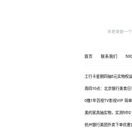
羊老哥是一个
首页
联系我们
50
工行卡星期四抽5元实物权
周四10点：北京银行美食
0撸1年百视TV影视VIP 
美的家具抽实物，实测5中2
杭州银行美团外卖下单优惠