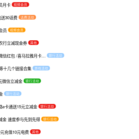
员月卡
视频会员
送30话费
话费活动
会员
视频会员
元农行立减现金券
其他
微信红包 /喜马拉雅月卡…
银行活动
Q等十几个链接合集
游戏活动
0元微信立减金
银行活动
金
银行活动
e卡通送15元立减金
银行活动
减金 速度参与先到先得
银行活动
9元充值10元电费
其他