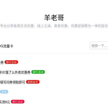
羊老哥
专业分享各类生活优惠、线上立减、美食优惠、优惠促销等为一体的综合
0G流量卡
益券
银行活动
日半价饿了么外卖优惠券
银行活动
简单填写问券领取即可
视频会员
其他
实测9元
银行活动