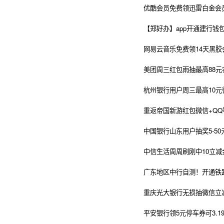
优酷会员免费领迅雷白金会
【郑好办】app开通建行钱包
网易云音乐免费领14天黑胶
美团周三红包雨抽最高88
杭州银行用户周三最高10元
重返帝国新游红包微信+Q
中国银行山东用户抽奖5-5
中信生活周周刷刚中10立减
广东地区中行自测！开通铁路
重庆光大银行无损抽微信立
平安银行领5元停车券可3.1